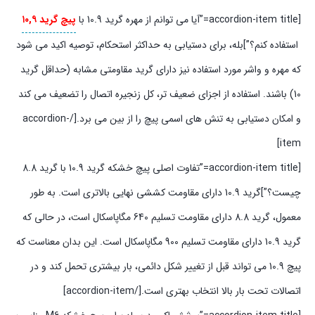
[accordion-item title=”آیا می توانم از مهره گرید 10.9 با
پیچ گرید ۱۰,۹
استفاده کنم؟”]بله، برای دستیابی به حداکثر استحکام، توصیه اکید می شود
که مهره و واشر مورد استفاده نیز دارای گرید مقاومتی مشابه (حداقل گرید
10) باشند. استفاده از اجزای ضعیف تر، کل زنجیره اتصال را تضعیف می کند
و امکان دستیابی به تنش های اسمی پیچ را از بین می برد.[/accordion-
item]
[accordion-item title=”تفاوت اصلی پیچ خشکه گرید 10.9 با گرید 8.8
چیست؟”]گرید 10.9 دارای مقاومت کششی نهایی بالاتری است. به طور
معمول، گرید 8.8 دارای مقاومت تسلیم 640 مگاپاسکال است، در حالی که
گرید 10.9 دارای مقاومت تسلیم 900 مگاپاسکال است. این بدان معناست که
پیچ 10.9 می تواند قبل از تغییر شکل دائمی، بار بیشتری تحمل کند و در
اتصالات تحت بار بالا انتخاب بهتری است.[/accordion-item]