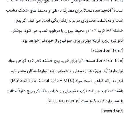
[accordion-item title=”پوشش اکسید سیاه برای پیچ خشکه M6 مناسب
است؟”]اکسید سیاه عمدتاً برای مصارف داخلی و محیط های خشک مناسب
است و محافظت محدودی در برابر زنگ زدگی ایجاد می کند. اگر پیچ
خشکه M6 گرید 10.9 در محیط بیرون یا مرطوب نصب می شود، پوشش
گالوانیزه روی، گزینه بهتری برای جلوگیری از خوردگی خواهد بود.
[/accordion-item]
[accordion-item title=”آیا برای خرید پیچ خشکه قطر 6 به گواهی مواد
نیاز دارم؟”]در پروژه های صنعتی و حساس، بله. تولیدکنندگان معتبر باید
قادر به ارائه گواهی تست مواد (Material Test Certificate – MTC)
باشند که تایید می کند ترکیب شیمیایی و خواص مکانیکی پیچ دقیقاً مطابق
با استاندارد گرید 10.9 است.[/accordion-item]
[/accordion]