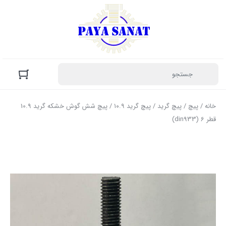
خانه
/
پیچ
/
پیچ گرید
/
پیچ گرید ۱۰.۹
/ پیچ شش گوش خشکه گرید 10.9
قطر 6 (din933)