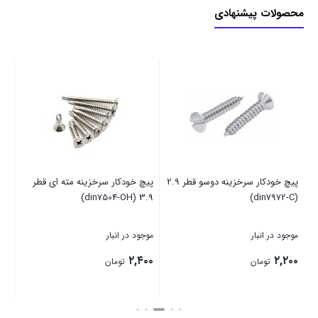
محصولات پیشنهادی
پیچ خودکار سرخزینه دوسو قطر 2.9
پیچ خودکار سرخزینه مته ای قطر
مهره
3.9 (din7504-OH)
(din7972-C)
موجود در انبار
موجود در انبار
موج
۲,۲۰۰
۲,۴۰۰
بر
تومان
تومان
بستن
بستن
بست