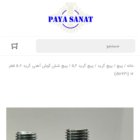
خانه
/
پیچ
/
پیچ گرید
/
پیچ گرید ۵,۶
/ پیچ شش گوش آهنی گرید 5.6 قطر
16 (din931)