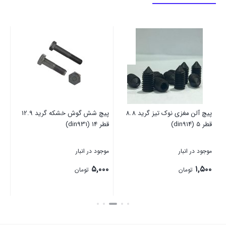
پیچ آلن مغزی نوک تیز گرید 8.8
پیچ شش گوش خشکه گرید 12.9
پین
قطر 5 (din914)
قطر 14 (din931)
موجود در انبار
موجود در انبار
موج
۰۰
۵,۰۰۰
۱,۵۰۰
تومان
تومان
بستن
بستن
بست