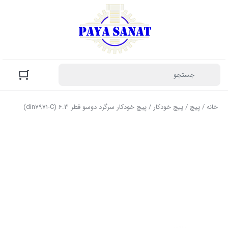
خانه
/
پیچ
/
پیچ خودکار
/ پیچ خودکار سرگرد دوسو قطر 6.3 (din7971-C)