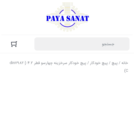
خانه
/
پیچ
/
پیچ خودکار
/ پیچ خودکار سرخزینه چهارسو قطر 4.2 (din7982-
C)