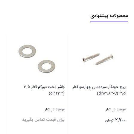
محصولات پیشنهادی
پیچ خودکار سرعدسی چهارسو قطر
واشر تخت دورکم قطر 3.5
(din7971-C)
(din433)
3.5 (din7983-C)
موجود در انبار
موجود در انبار
موج
۲,۷۰۰
برای قیمت تماس بگیرید
۰۰
تومان