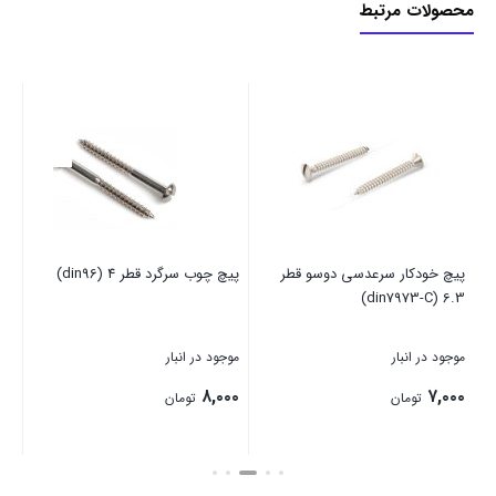
محصولات مرتبط
پیچ خودکار سرعدسی دوسو قطر
پیچ چوب سرگرد قطر 4 (din96)
(din7972-C)
6.3 (din7973-C)
موجود در انبار
موجود در انبار
موج
۰۰
۸,۰۰۰
۷,۰۰۰
تومان
تومان
بستن
بستن
بست