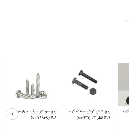
رید
پیچ شش گوش خشکه گرید
پیچ خودکار سرگرد چهارسو قطر
12.9 قطر 32 (din931)
4.8 (din7981-C)