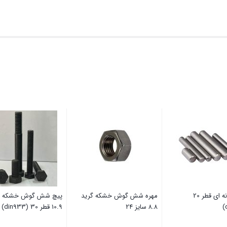
پین استوانه ای قطر 20
مهره شش گوش خشکه گرید
پیچ شش گوش خشکه گ
۸.۸ سایز ۲۴
10.9 قطر 30 (din933)