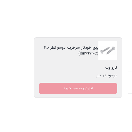
بستن
بستن
پیچ خودکار سرخزینه دوسو قطر 4.8
(din7972-C)
کارو وب
موجود در انبار
افزودن به سبد خرید