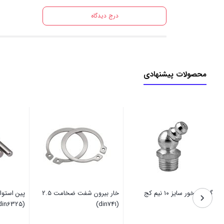
درج دیدگاه
محصولات پیشنهادی
گریس خور سایز ۱۰ نیم کج
خار بیرون شفت ضخامت 2.5
(din6325)
(din741)