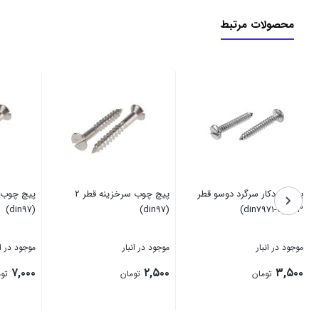
محصولات مرتبط
پیچ خودکار سرگرد دوسو قطر
پیچ چوب سرخزینه قطر 2
(din97)
(din97)
6.3 (din7971-C)
موجود در انبار
موجود در انبار
موجود در ان
۷,۰۰۰
۲,۵۰۰
۳,۵۰۰
تومان
تومان
توم