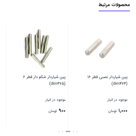
محصولات مرتبط
پین شیاردار نصبی قطر 16
پین شیاردار شکم دار قطر 6
پین 
(din1475)
(din1474)
موجود در انبار
موجود در انبار
موج
۰۰
۹۰۰
۱,۰۰۰
تومان
تومان
بستن
بستن
بست