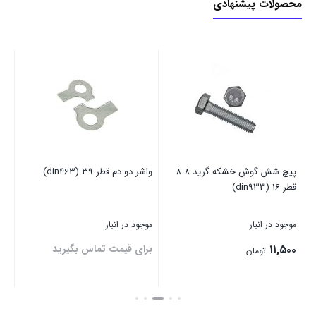
محصولات پیشنهادی
پیچ شش گوش خشکه گرید 8.8
واشر دو دم قطر 39 (din463)
پین
قطر 16 (din933)
موجود در انبار
موجود در انبار
موج
۱۱,۵۰۰
برای قیمت تماس بگیرید
۰۰
تومان
بستن
بستن
بست