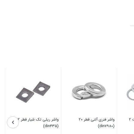
خار داخل شفت ضخامت 2
واشر فنری آلنی قطر 20
واشر ریلی تک شیار قطر 12
(din435)
(din7980)