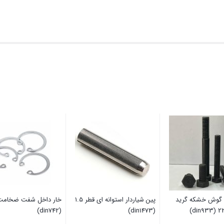
گوش خشکه گرید
پین شیاردار استوانه ای قطر 1.5
(din742)
(din1473)