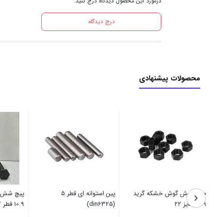
درمورد این محصول دیدگاه درج کنید.
درج دیدگاه
محصولات پیشنهادی
مهره شش گوش خشکه گرید
پین استوانه ای قطر 5
پیچ شش 
۱۰.۹ سایز ۲۲
(din6325)
10.9 قطر 22 (din933)