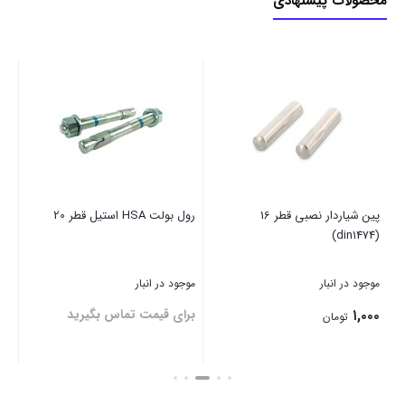
محصولات پیشنهادی
پین شیاردار نصبی قطر 16
رول بولت HSA استیل قطر 20
مهره
(din1474)
موجود در انبار
موجود در انبار
موج
۱,۰۰۰
برای قیمت تماس بگیرید
بر
تومان
بستن
بستن
بست