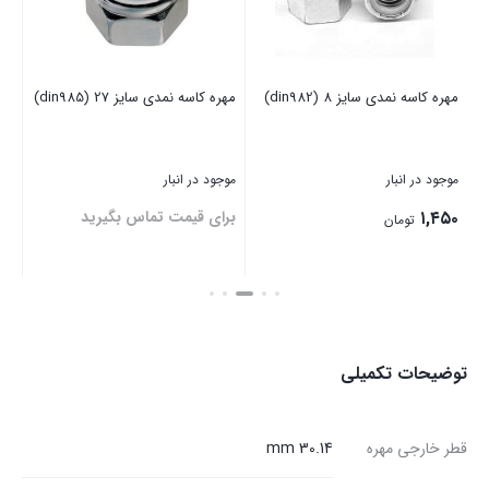
مهره کاسه نمدی سایز 8 (din982)
مهره کاسه نمدی سایز 27 (din985)
مهره
موجود در انبار
موجود در انبار
موج
۱,۴۵۰
برای قیمت تماس بگیرید
بر
تومان
بستن
بستن
بست
توضیحات تکمیلی
قطر خارجی مهره
30.14 mm