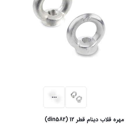
مهره قلاب دینام قطر 12 (din582)