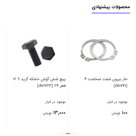
محصولات پیشنهادی
خار بیرون شفت ضخامت 4
پیچ شش گوش خشکه گرید 12.9
پی
(din741)
قطر 24 (din933)
in7982-C)
موجود در انبار
موجود در انبار
موج
۰۰
۱۳,۰۰۰
۱۰۰
تومان
تومان
بستن
بستن
بست