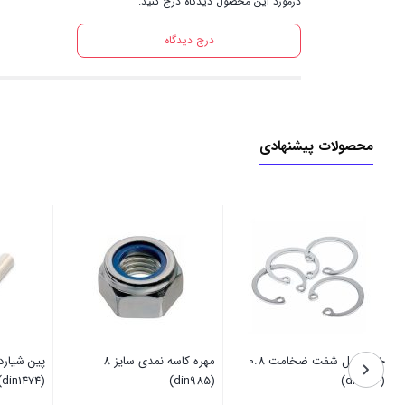
درمورد این محصول دیدگاه درج کنید.
درج دیدگاه
محصولات پیشنهادی
خار داخل شفت ضخامت 0.8
مهره کاسه نمدی سایز 8
(din1474)
(din985)
(din742)