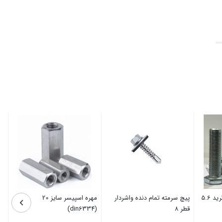
پیچ شش گوش آهنی گرید 5.6
پیچ سرمته تمام دنده واشردار
مهره اسپیسر سایز 20
قطر ۸
(din6334)