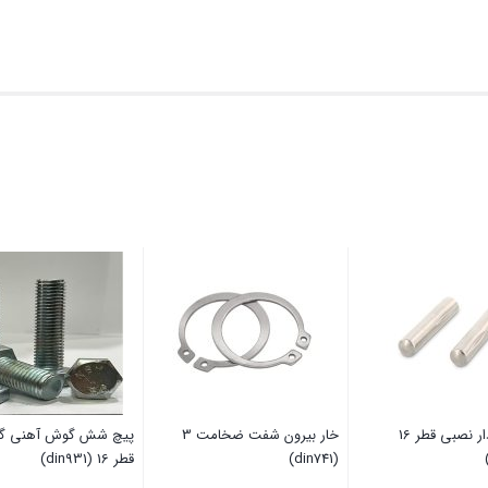
پین شیاردار نصبی قطر 16
خار بیرون شفت ضخامت 3
(din741)
قطر 16 (din931)