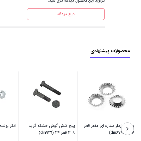
درمورد این محصول دیدگاه درج کنید.
درج دیدگاه
محصولات پیشنهادی
واشر خاردار ستاره ای مقعر قطر
پیچ شش گوش خشکه گرید
انکر بولت پروان
4 (din6798-V)
12.9 قطر 24 (din931)