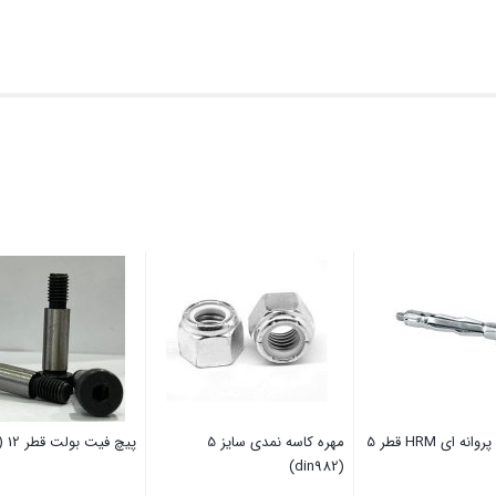
ه ای HRM قطر 5
مهره کاسه نمدی سایز 5
پیچ فیت بولت قطر 12 (din609)
(din982)