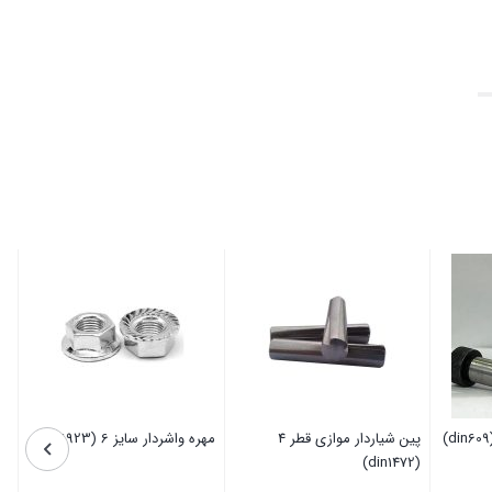
پین شیاردار موازی قطر 4
مهره واشردار سایز 6 (din6923)
(din1472)