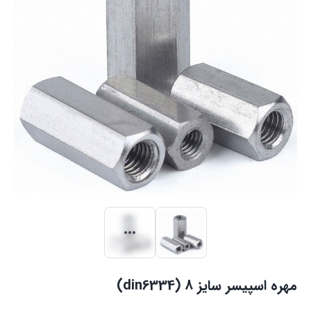
مهره اسپیسر سایز 8 (din6334)